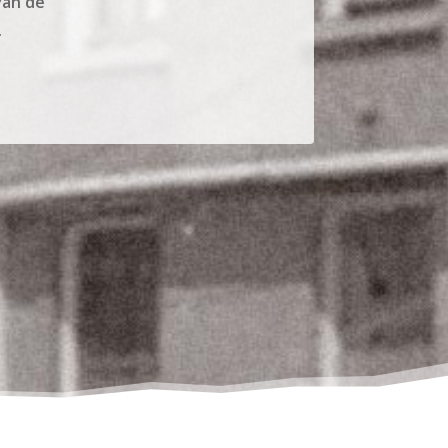
van de
.