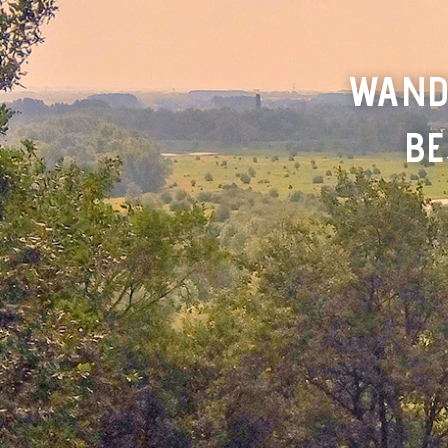
WAND
BE