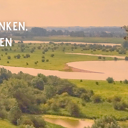
NKEN,
REN