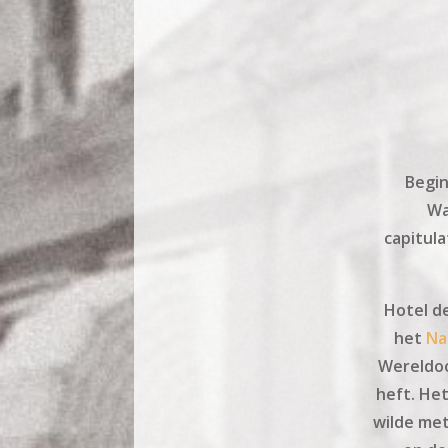
Begin
Wa
capitul
Hotel de
het
Na
Wereldoo
heft. He
wilde met