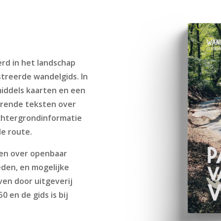
erd in het landschap
streerde wandelgids. In
iddels kaarten en een
rerende teksten over
chtergrondinformatie
de route.
men over openbaar
den, en mogelijke
ven door uitgeverij
0 en de gids is bij