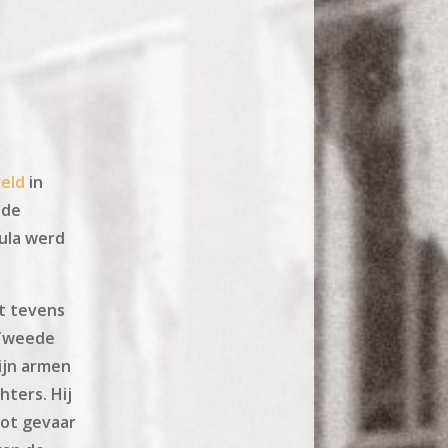
eld
in
 de
ula werd
at tevens
 Tweede
ijn armen
ters. Hij
oot gevaar