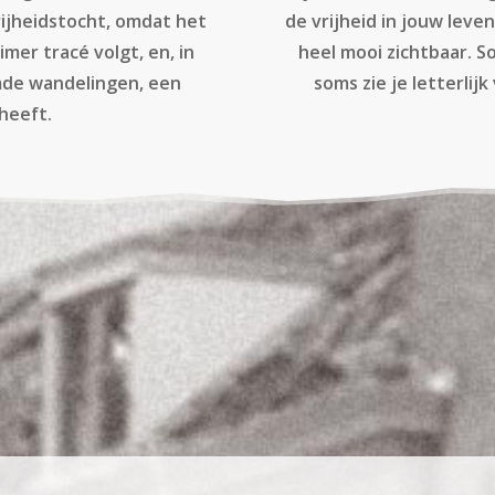
rijheidstocht, omdat het
de vrijheid in jouw leve
imer tracé volgt, en, in
heel mooi zichtbaar. S
mde wandelingen, een
soms zie je letterlij
heeft.